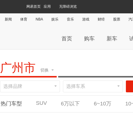
网易首页
应用
无障碍浏览
新闻
体育
NBA
娱乐
音乐
游戏
财经
股票
汽
首页
购车
新车
广州市
切换
选择品牌
选择车系
广州
杭
SUV
热门车型
6万以下
6~10万
10
#
直辖市
北京
上海
天津
重庆
A
安徽
合肥
安庆
六安
阜阳
芜